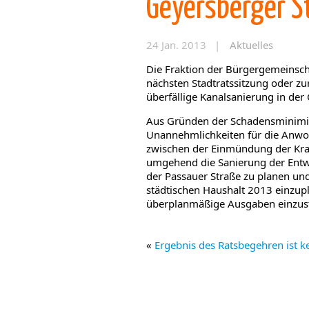
Geyersberger S
24 Jan. 2013 |
Aktuelles
Die Fraktion der Bürgergemeinsch
nächsten Stadtratssitzung oder z
überfällige Kanalsanierung in der
Aus Gründen der Schadensminimi
Unannehmlichkeiten für die Anwoh
zwischen der Einmündung der Kra
umgehend die Sanierung der Entw
der Passauer Straße zu planen u
städtischen Haushalt 2013 einzup
überplanmäßige Ausgaben einzust
«
Ergebnis des Ratsbegehren ist k