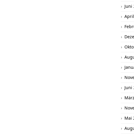
Juni
Apri
Febr
Dez
Okto
Augu
Janu
Nov
Juni
März
Nov
Mai 
Augu