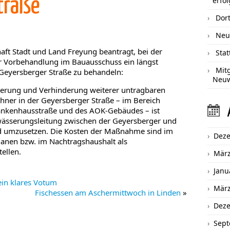
traße
erfol
Dort
Neu
aft Stadt und Land Freyung beantragt, bei der
Sta
ur Vorbehandlung im Bauausschuss ein längst
Mit
 Geyersberger Straße zu behandeln:
Neu
erung und Verhinderung weiterer untragbaren
ner in der Geyersberger Straße – im Bereich
nkenhausstraße und des AOK-Gebäudes – ist
ässerungsleitung zwischen der Geyersberger und
nd umzusetzen. Die Kosten der Maßnahme sind im
Dez
lanen bzw. im Nachtragshaushalt als
ellen.
März
Janu
ein klares Votum
März
Fischessen am Aschermittwoch in Linden
»
Dez
Sept