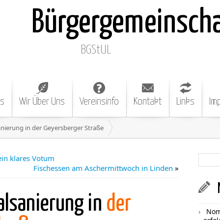
Bürgergemeinsch
BGStUL
es
Wir Über Uns
Vereinsinfo
Kontakt
Links
Im
nierung in der Geyersberger Straße
ein klares Votum
Fischessen am Aschermittwoch in Linden
»
alsanierung in
der
Nom