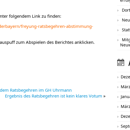
erfol
Dort
unter folgendem Link zu finden:
Neu
ederbayern/freyung-ratsbegehren-abstimmung-
Sta
Mit
oauspuff zum Abspielen des Berichtes anklicken.
Neu
Dez
März
h dem Ratsbegehren im GH Uhrmann
Ergebnis des Ratsbegehren ist kein klares Votum
»
Janu
März
Dez
Sept