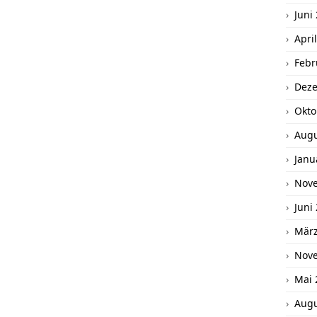
Juni
Apri
Febr
Dez
Okto
Augu
Janu
Nov
Juni
März
Nov
Mai 
Augu