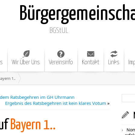
Bürgergemeinsch
BGStUL
es
Wir Über Uns
Vereinsinfo
Kontakt
Links
Im
ayern 1..
h dem Ratsbegehren im GH Uhrmann
Ergebnis des Ratsbegehren ist kein klares Votum
»
auf
Bayern 1..
Nom