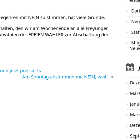
erfol
Dort
egehren mit NEIN zu stimmen, hat viele Gründe.
Neu
nthalten, den wir am Wochenende an alle Freyunger
Sta
tivitäten der FREIEN WÄHLER zur Abschaffung der
Mit
Neu
und jetzt pressierts
Am Sonntag abstimmen mit NEIN, weil…
»
Dez
März
Janu
März
Dez
Sept