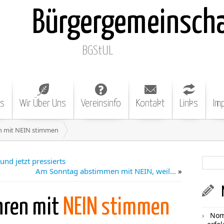
Bürgergemeinsch
BGStUL
es
Wir Über Uns
Vereinsinfo
Kontakt
Links
Im
n mit NEIN stimmen
und jetzt pressierts
Am Sonntag abstimmen mit NEIN, weil…
»
hren mit
NEIN stimmen
Nom