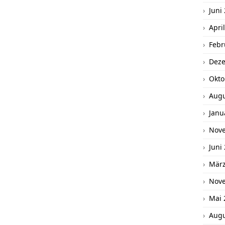
Juni
Apri
Febr
Dez
Okto
Augu
Janu
Nov
Juni
März
Nov
Mai 
Augu