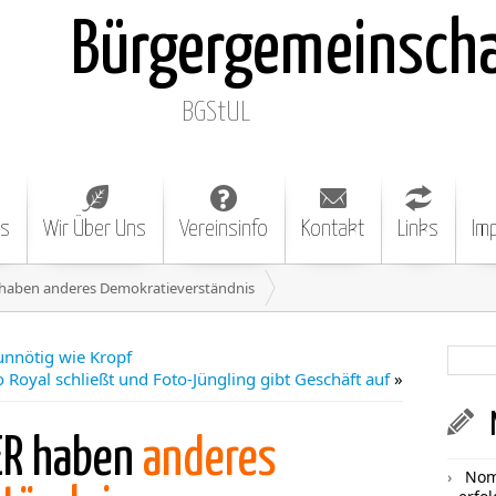
Bürgergemeinsch
BGStUL
es
Wir Über Uns
Vereinsinfo
Kontakt
Links
Im
haben anderes Demokratieverständnis
unnötig wie Kropf
o Royal schließt und Foto-Jüngling gibt Geschäft auf
»
ER haben
anderes
Nom