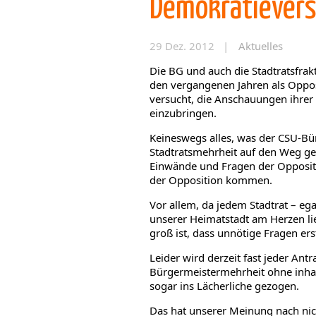
Demokratievers
29 Dez. 2012 |
Aktuelles
Die BG und auch die Stadtratsfrak
den vergangenen Jahren als Oppos
versucht, die Anschauungen ihrer 
einzubringen.
Keineswegs alles, was der CSU-Bü
Stadtratsmehrheit auf den Weg geb
Einwände und Fragen der Oppositio
der Opposition kommen.
Vor allem, da jedem Stadtrat – eg
unserer Heimatstadt am Herzen lie
groß ist, dass unnötige Fragen ers
Leider wird derzeit fast jeder Ant
Bürgermeistermehrheit ohne inhal
sogar ins Lächerliche gezogen.
Das hat unserer Meinung nach nic