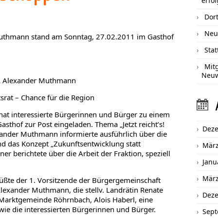
erfol
Dort
Neu
uthmann stand am Sonntag, 27.02.2011 im Gasthof
Sta
Mit
Neu
dL Alexander Muthmann
srat – Chance für die Region
at interessierte Bürgerinnen und Bürger zu einem
sthof zur Post eingeladen. Thema „Jetzt reicht’s!
Dez
xander Muthmann informierte ausführlich über die
d das Konzept „Zukunftsentwicklung statt
März
er berichtete über die Arbeit der Fraktion, speziell
Janu
März
üßte der 1. Vorsitzende der Bürgergemeinschaft
exander Muthmann, die stellv. Landrätin Renate
Dez
 Marktgemeinde Röhrnbach, Alois Haberl, eine
e die interessierten Bürgerinnen und Bürger.
Sept