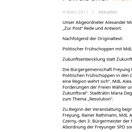
4 März 2011 |
Aktuelles
Unser Abgeordneter Alexander M
„Zur Post“ Rede und Antwort.
Nachfolgend der Originaltext:
Politischer Frühschoppen mit M
Zukunftsentwicklung statt Zukunft
Die Bürgergemeinschaft Freyung h
Politischen Frühschoppen in den Ga
eine Region wehrt sich“. MdL Ale
Forderungen der Freien Wähler un
Zukunftsrat“. Stadträtin Maria Degn
zum Thema „Resolution“.
Zu Beginn der Veranstaltung begr
Freyung, Rainer Rathmann, MdL Al
Czerny, den 3. Bürgermeister der
Abordnung der Freyunger SPD sowi