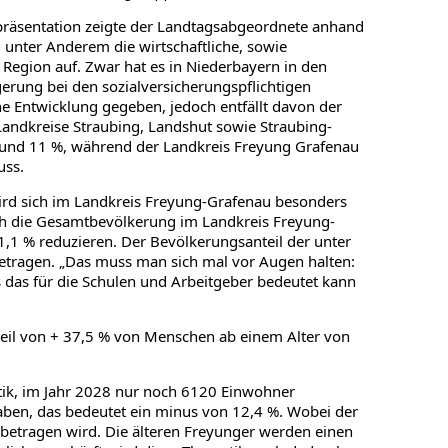
präsentation zeigte der Landtagsabgeordnete anhand
 unter Anderem die wirtschaftliche, sowie
Region auf. Zwar hat es in Niederbayern in den
gerung bei den sozialversicherungspflichtigen
he Entwicklung gegeben, jedoch entfällt davon der
Landkreise Straubing, Landshut sowie Straubing-
 und 11 %, während der Landkreis Freyung Grafenau
uss.
ird sich im Landkreis Freyung-Grafenau besonders
ch die Gesamtbevölkerung im Landkreis Freyung-
,1 % reduzieren. Der Bevölkerungsanteil der unter
betragen. „Das muss man sich mal vor Augen halten:
das für die Schulen und Arbeitgeber bedeutet kann
il von + 37,5 % von Menschen ab einem Alter von
istik, im Jahr 2028 nur noch 6120 Einwohner
ben, das bedeutet ein minus von 12,4 %. Wobei der
betragen wird. Die älteren Freyunger werden einen