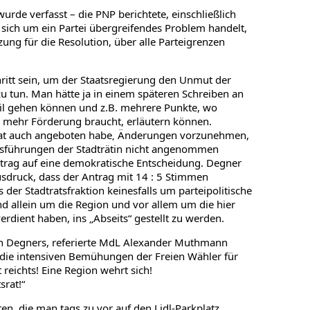
wurde verfasst – die PNP berichtete, einschließlich
ich um ein Partei übergreifendes Problem handelt,
ung für die Resolution, über alle Parteigrenzen
chritt sein, um der Staatsregierung den Unmut der
u tun. Man hätte ja in einem späteren Schreiben an
il gehen können und z.B. mehrere Punkte, wo
 mehr Förderung braucht, erläutern können.
rat auch angeboten habe‚ Änderungen vorzunehmen,
usführungen der Stadträtin nicht angenommen
Antrag auf eine demokratische Entscheidung. Degner
sdruck, dass der Antrag mit 14 : 5 Stimmen
 der Stadtratsfraktion keinesfalls um parteipolitische
nd allein um die Region und vor allem um die hier
rdient haben, ins „Abseits“ gestellt zu werden.
n Degners, referierte MdL Alexander Muthmann
 die intensiven Bemühungen der Freien Wähler für
 reichts! Eine Region wehrt sich!
srat!“
en, die man tags zu vor auf den Lidl-Parkplatz