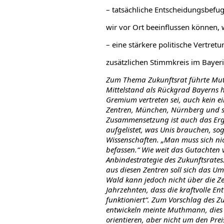
– tatsächliche Entscheidungsbefu
wir vor Ort beeinflussen können, 
– eine stärkere politische Vertre
zusätzlichen Stimmkreis im Bayer
Zum Thema Zukunftsrat führte Mu
Mittelstand als Rückgrad Bayerns h
Gremium vertreten sei, auch kein ei
Zentren, München, Nürnberg und st
Zusammensetzung ist auch das Erge
aufgelistet, was Unis brauchen, so
Wissenschaften. „Man muss sich ni
befassen.“ Wie weit das Gutachten vo
Anbindestrategie des Zukunftsrates.
aus diesen Zentren soll sich das U
Wald kann jedoch nicht über die Zen
Jahrzehnten, dass die kraftvolle 
funktioniert“. Zum Vorschlag des Z
entwickeln meinte Muthmann, dies is
orientieren, aber nicht um den Pr