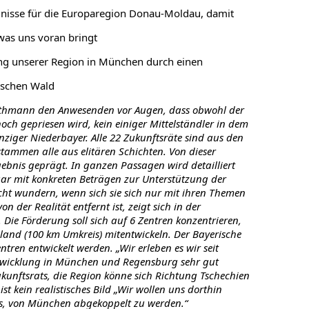
gnisse für die Europaregion Donau-Moldau, damit
was uns voran bringt
tung unserer Region in München durch einen
ischen Wald
thmann den Anwesenden vor Augen, dass obwohl der
och gepriesen wird, kein einiger Mittelständler in dem
nziger Niederbayer. Alle 22 Zukunftsräte sind aus den
ammen alle aus elitären Schichten. Von dieser
bnis geprägt. In ganzen Passagen wird detailliert
gar mit konkreten Beträgen zur Unterstützung der
cht wundern, wenn sich sie sich nur mit ihren Themen
n der Realität entfernt ist, zeigt sich in der
 Die Förderung soll sich auf 6 Zentren konzentrieren,
mland (100 km Umkreis) mitentwickeln. Der Bayerische
tren entwickelt werden. „Wir erleben es wir seit
Entwicklung in München und Regensburg sehr gut
ukunftsrats, die Region könne sich Richtung Tschechien
t kein realistisches Bild „Wir wollen uns dorthin
eis, von München abgekoppelt zu werden.“