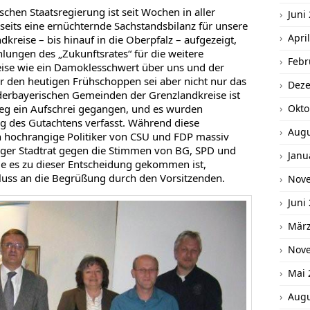
chen Staatsregierung ist seit Wochen in aller
Juni
seits eine ernüchternde Sachstandsbilanz für unsere
Apri
reise – bis hinauf in die Oberpfalz – aufgezeigt,
lungen des „Zukunftsrates“ für die weitere
Febr
eise wie ein Damoklesschwert über uns und der
r den heutigen Frühschoppen sei aber nicht nur das
Dez
derbayerischen Gemeinden der Grenzlandkreise ist
weg ein Aufschrei gegangen, und es wurden
Okto
g des Gutachtens verfasst. Während diese
Augu
hochrangige Politiker von CSU und FDP massiv
nger Stadtrat gegen die Stimmen von BG, SPD und
Janu
ie es zu dieser Entscheidung gekommen ist,
luss an die Begrüßung durch den Vorsitzenden.
Nov
Juni
März
Nov
Mai 
Augu