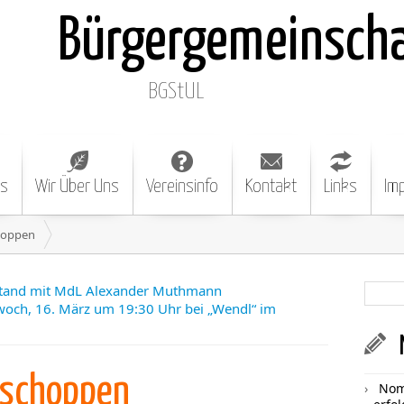
Bürgergemeinsch
BGStUL
es
Wir Über Uns
Vereinsinfo
Kontakt
Links
Im
choppen
stand mit MdL Alexander Muthmann
och, 16. März um 19:30 Uhr bei „Wendl“ im
hschoppen
Nom