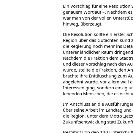
Ein Vorschlag für eine Resolution 
genauem Wortlaut –. Nachdem es s
war man von der vollen Unterstütz
hinweg, überzeugt.
Die Resolution sollte ein erster S
Region über das Gutachten kund z
die Regierung noch mehr ins Deta
unserer ländlicher Raum dringend
Nachdem die Fraktion dem Stadt
und dieser Vorschlag nach den A
wurde, stellte die Fraktion, den 
brachte ihre Enttäuschung zum Au
abgelehnt wurde, vor allem weil es
Interessen ging, sondern einzig u
lebenden Menschen, die es nicht ve
Im Anschluss an die Ausführunge
über seine Arbeit im Landtag und
die Region, unter dem Motto „Jetzt
Zukunftsentwicklung statt Zukunft
Bestätigt von den 120 Unterschrift