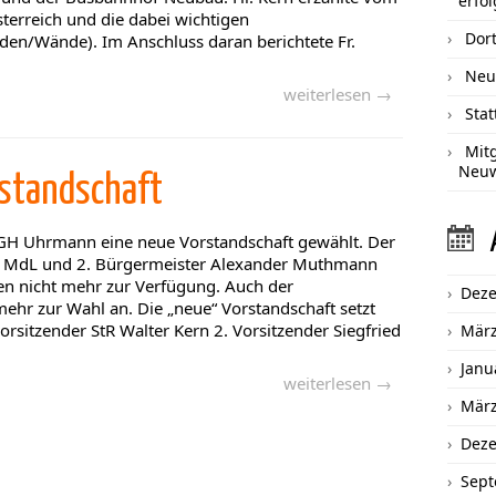
erfol
terreich und die dabei wichtigen
Dort
den/Wände). Im Anschluss daran berichtete Fr.
Neu
weiterlesen →
Sta
Mit
Neu
standschaft
H Uhrmann eine neue Vorstandschaft gewählt. Der
R, MdL und 2. Bürgermeister Alexander Muthmann
en nicht mehr zur Verfügung. Auch der
Dez
mehr zur Wahl an. Die „neue“ Vorstandschaft setzt
orsitzender StR Walter Kern 2. Vorsitzender Siegfried
März
Janu
weiterlesen →
März
Dez
Sept